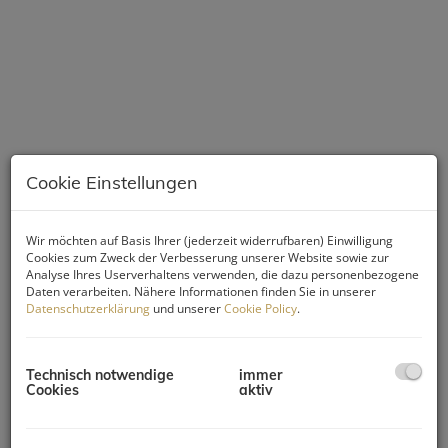
Cookie Einstellungen
Wir möchten auf Basis Ihrer (jederzeit widerrufbaren) Einwilligung
Beschreibung
Cookies zum Zweck der Verbesserung unserer Website sowie zur
Analyse Ihres Userverhaltens verwenden, die dazu personenbezogene
Daten verarbeiten. Nähere Informationen finden Sie in unserer
Die Wohnung hat zwar 4 Zimmer, aber davon nur 2 extra
Datenschutzerklärung
und unserer
Cookie Policy
.
zum Begehen.
So ist nicht für einen 4er WG geeignet.
Wohnen im architektonischen Juwel – Flatiron Haus Wien
Technisch notwendige
immer
Das in einem
noblen Viertel
stolzierende
architektonische
Cookies
aktiv
Juwel
, das
Wiener Flatiron Haus
– als Pendant zum
berühmten Wahrzeichen in New York mit demselben Namen,
das es in puncto Imposanz und Charme bei weitem übertrifft