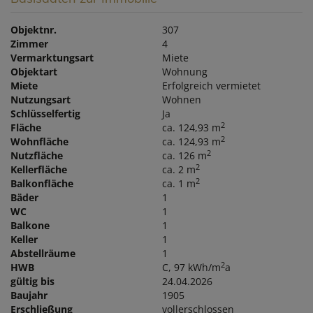
Objektnr.
307
Zimmer
4
Vermarktungsart
Miete
Objektart
Wohnung
Miete
Erfolgreich vermietet
Nutzungsart
Wohnen
Schlüsselfertig
Ja
2
Fläche
ca. 124,93 m
2
Wohnfläche
ca. 124,93 m
2
Nutzfläche
ca. 126 m
2
Kellerfläche
ca. 2 m
2
Balkonfläche
ca. 1 m
Bäder
1
WC
1
Balkone
1
Keller
1
Abstellräume
1
2
HWB
C, 97 kWh/m
a
gültig bis
24.04.2026
Baujahr
1905
Erschließung
vollerschlossen