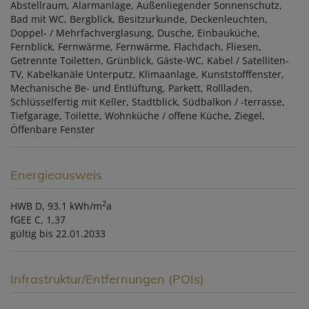
Abstellraum
Alarmanlage
Außenliegender Sonnenschutz
Bad mit WC
Bergblick
Besitzurkunde
Deckenleuchten
Doppel- / Mehrfachverglasung
Dusche
Einbauküche
Fernblick
Fernwärme
Fernwärme
Flachdach
Fliesen
Getrennte Toiletten
Grünblick
Gäste-WC
Kabel / Satelliten-
TV
Kabelkanäle Unterputz
Klimaanlage
Kunststofffenster
Mechanische Be- und Entlüftung
Parkett
Rollladen
Schlüsselfertig mit Keller
Stadtblick
Südbalkon / -terrasse
Tiefgarage
Toilette
Wohnküche / offene Küche
Ziegel
Öffenbare Fenster
Energieausweis
2
HWB
D, 93.1 kWh/m
a
fGEE
C, 1,37
gültig bis
22.01.2033
Infrastruktur/Entfernungen (POIs)