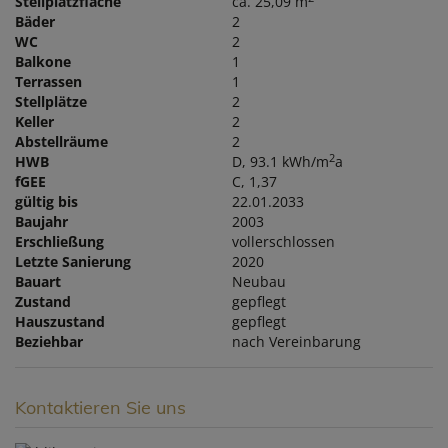
Stellplatzfläche
ca. 25,09 m
Bäder
2
WC
2
Balkone
1
Terrassen
1
Stellplätze
2
Keller
2
Abstellräume
2
2
HWB
D, 93.1 kWh/m
a
fGEE
C, 1,37
gültig bis
22.01.2033
Baujahr
2003
Erschließung
vollerschlossen
Letzte Sanierung
2020
Bauart
Neubau
Zustand
gepflegt
Hauszustand
gepflegt
Beziehbar
nach Vereinbarung
Kontaktieren Sie uns