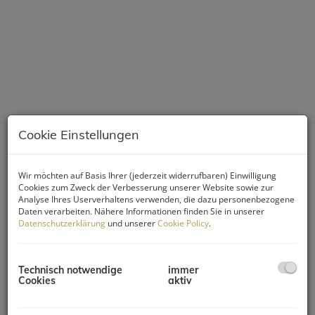
Cookie Einstellungen
Wir möchten auf Basis Ihrer (jederzeit widerrufbaren) Einwilligung
Cookies zum Zweck der Verbesserung unserer Website sowie zur
Beschreibung
Analyse Ihres Userverhaltens verwenden, die dazu personenbezogene
Daten verarbeiten. Nähere Informationen finden Sie in unserer
Datenschutzerklärung
und unserer
Cookie Policy
.
Über den Dächern von Wiener Neudorf erwartet Sie eine
großzügige, außergewöhnlich ruhig gelegene
Maisonettewohnung mit rund 110 m² Wohnfläche, vier
Technisch notwendige
immer
Zimmern, einem sonnigen Balkon und einer privaten
Cookies
aktiv
Dachterrasse von ca. 48 m².
Das besondere Highlight ist die weitläufige Dachterrasse mit