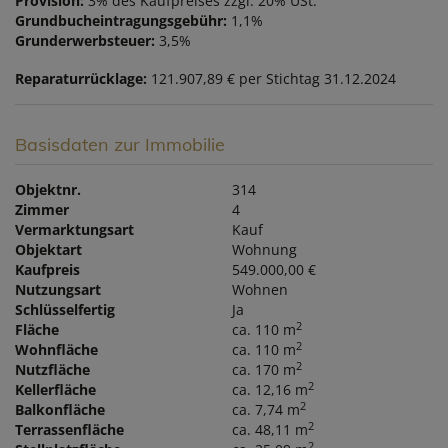
Provision:
3% des Kaufpreises zzgl. 20% USt.
Grundbucheintragungsgebühr:
1,1%
Grunderwerbsteuer:
3,5%
Reparaturrücklage:
121.907,89 € per Stichtag 31.12.2024
Basisdaten zur Immobilie
Objektnr.
314
Zimmer
4
Vermarktungsart
Kauf
Objektart
Wohnung
Kaufpreis
549.000,00 €
Nutzungsart
Wohnen
Schlüsselfertig
Ja
2
Fläche
ca. 110 m
2
Wohnfläche
ca. 110 m
2
Nutzfläche
ca. 170 m
2
Kellerfläche
ca. 12,16 m
2
Balkonfläche
ca. 7,74 m
2
Terrassenfläche
ca. 48,11 m
2