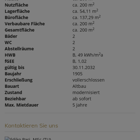
2
Nutzfläche
ca. 200 m
2
Lagerfläche
ca. 54,11 m
2
Bürofläche
ca. 137,29 m
2
Verbaubare Fläche
ca. 200 m
2
Gesamtfläche
ca. 200 m
Bäder
2
WC
2
Abstellräume
2
2
HWB
B, 49 kWh/m
a
fGEE
B, 1,02
gültig bis
30.11.2032
Baujahr
1905
Erschließung
vollerschlossen
Bauart
Altbau
Zustand
modernisiert
Beziehbar
ab sofort
Max. Mietdauer
5 Jahre
Kontaktieren Sie uns