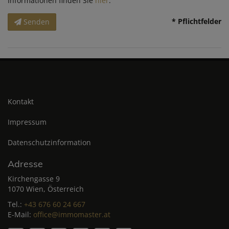
Informationen finden Sie
hier
.
* Pflichtfelder
Senden
Kontakt
Impressum
Datenschutzinformation
Adresse
Kirchengasse 9
1070 Wien, Österreich
Tel.:
+43 676 60 24 667
E-Mail:
office@immomaster.at