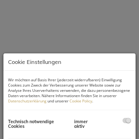
Cookie Einstellungen
Beschreibung
Wir möchten auf Basis Ihrer (jederzeit widerrufbaren) Einwilligung
Cookies zum Zweck der Verbesserung unserer Website sowie zur
Analyse Ihres Userverhaltens verwenden, die dazu personenbezogene
Sie suchen den idealen Standort für Ihr Geschäft in einer der
Daten verarbeiten. Nähere Informationen finden Sie in unserer
lebendigsten und gefragtesten Gegenden Wiens? Dieses
Datenschutzerklärung
und unserer
Cookie Policy
.
moderne Geschäftslokal im 6. Bezirk bietet Ihnen genau das –
eine hervorragende Kombination aus zentraler Lage,
umfassender Infrastruktur und einem attraktiven, modernen
Technisch notwendige
immer
Ambiente.
Cookies
aktiv
Das Geschäftsokal erstreckt sich über großzügige 58,87 m²