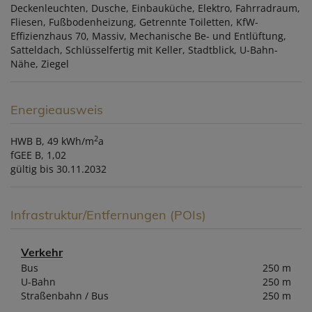
Deckenleuchten
Dusche
Einbauküche
Elektro
Fahrradraum
Fliesen
Fußbodenheizung
Getrennte Toiletten
KfW-
Effizienzhaus 70
Massiv
Mechanische Be- und Entlüftung
Satteldach
Schlüsselfertig mit Keller
Stadtblick
U-Bahn-
Nähe
Ziegel
Energieausweis
2
HWB
B, 49 kWh/m
a
fGEE
B, 1,02
gültig bis
30.11.2032
Infrastruktur/Entfernungen (POIs)
Verkehr
Bus
250 m
U-Bahn
250 m
Straßenbahn / Bus
250 m