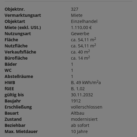
Objektnr.
327
Vermarktungsart
Miete
Objektart
Einzelhandel
Miete (exkl. USt.)
1.110,00 €
Nutzungsart
Gewerbe
2
Fläche
ca. 54,11 m
2
Nutzfläche
ca. 54,11 m
2
Verkaufsfläche
ca. 40 m
2
Bürofläche
ca. 14 m
Bäder
1
WC
1
Abstellräume
1
2
HWB
B, 49 kWh/m
a
fGEE
B, 1,02
gültig bis
30.11.2032
Baujahr
1912
Erschließung
vollerschlossen
Bauart
Altbau
Zustand
modernisiert
Beziehbar
ab sofort
Max. Mietdauer
10 Jahre