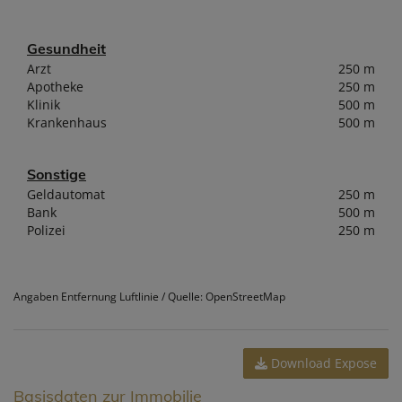
Gesundheit
Arzt
250 m
Apotheke
250 m
Klinik
500 m
Krankenhaus
500 m
Sonstige
Geldautomat
250 m
Bank
500 m
Polizei
250 m
Angaben Entfernung Luftlinie / Quelle: OpenStreetMap
Download Expose
Basisdaten zur Immobilie